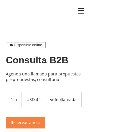
Disponible online
Consulta B2B
Agenda una llamada para propuestas,
prepropuestas, consultoría
45
dólares
1 h
1
USD 45
videollamada
estadounidenses
Reservar ahora