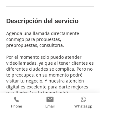
Descripción del servicio
Agenda una llamada directamente
conmigo para propuestas,
prepropuestas, consultoría.
Por el momento solo puedo atender
videollamadas, ya que al tener clientes es
diferentes ciudades se complica. Pero no
te preocupes, en su momento podré
visitar tu negocio. Y nuestra atención
digital es excelente para darte mejores
resultados ( es lo importante).
Recuerda tener instalado zoom y
Phone
Email
Whatsapp
conectarte 5 minutos antes.
Datos de contacto